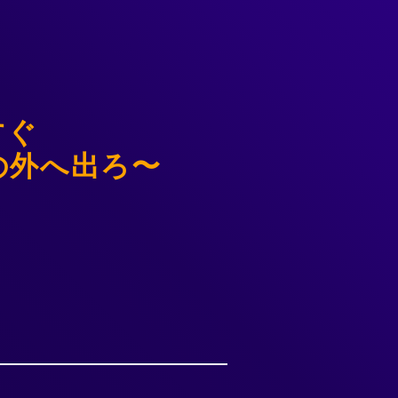
すぐ
Wの外へ出ろ〜