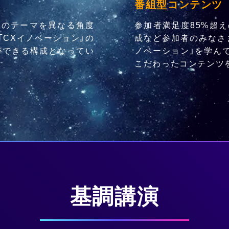
番組型コンテンツ
つのテーマを異なる角度
参加者満足度85%超
「CXイノベーション」の
成など参加者のみなさ
ができる構成となってい
ノベーション」を学ん
こだわったコンテンツ
基調講演