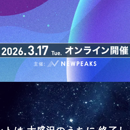
主催:
ントは
大盛況のうちに
終了し