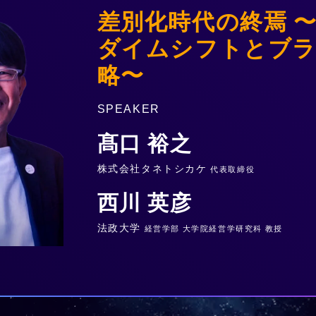
差別化時代の終焉 
ダイムシフトとブラ
略〜
SPEAKER
髙口 裕之
株式会社タネトシカケ
代表取締役
西川 英彦
法政大学
経営学部 大学院経営学研究科 教授