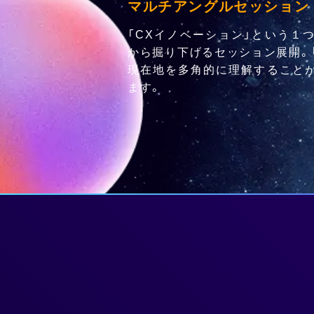
マルチアングルセッション
「CXイノベーション」という１
から掘り下げるセッション展開。
現在地を多角的に理解すること
ます。